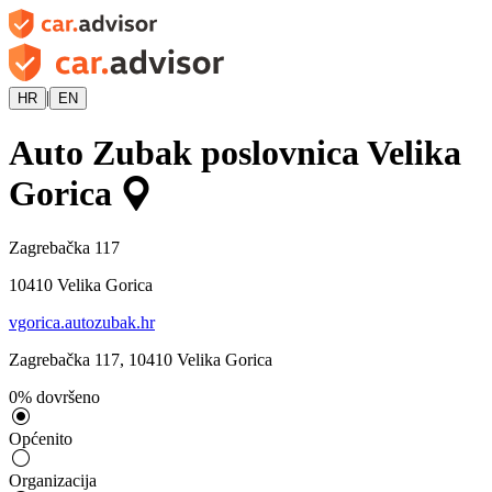
|
HR
EN
Auto Zubak poslovnica Velika
Gorica
Zagrebačka 117
10410
Velika Gorica
vgorica.autozubak.hr
Zagrebačka 117
,
10410
Velika Gorica
0
%
dovršeno
Općenito
Organizacija