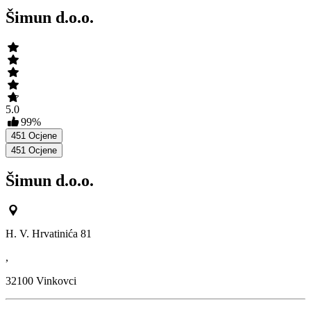
Šimun d.o.o.
5.0
99
%
451
Ocjene
451
Ocjene
Šimun d.o.o.
H. V. Hrvatinića 81
,
32100
Vinkovci