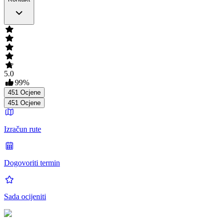
5.0
99
%
451
Ocjene
451
Ocjene
Izračun rute
Dogovoriti termin
Sada ocijeniti