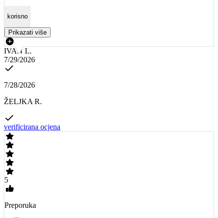
korisno
Prikazati više
IVAN L.
7/29/2026
7/28/2026
ŽELJKA R.
verificirana ocjena
5
Preporuka