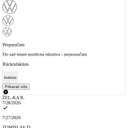
Preporučam
Do sad imam pozitivna iskustva - preposručam
Rückrufaktion
korisno
Prikazati više
ŽELJKA R.
7/28/2026
7/27/2026
TOMISLAV D.