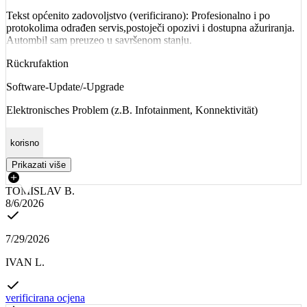
Tekst općenito zadovoljstvo (verificirano): Profesionalno i po
protokolima odrađen servis,postoječi opozivi i dostupna ažuriranja.
Autombil sam preuzeo u savršenom stanju.
Rückrufaktion
Software-Update/-Upgrade
Elektronisches Problem (z.B. Infotainment, Konnektivität)
korisno
Prikazati više
TOMISLAV B.
8/6/2026
7/29/2026
IVAN L.
verificirana ocjena