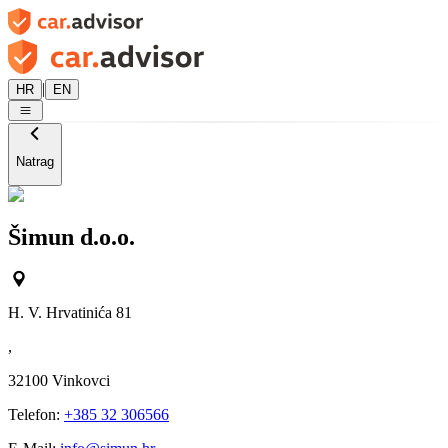
|
HR
EN
Natrag
Šimun d.o.o.
H. V. Hrvatinića 81
,
32100
Vinkovci
Telefon:
+385 32 306566