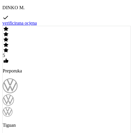
DINKO M.
verificirana ocjena
5
Preporuka
Tiguan