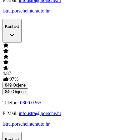
E-Mail:
info.istra@porsche.hr
istra.porscheinterauto.hr
Kontakt
4.87
97
%
849
Ocjene
849
Ocjene
Telefon:
0800 0365
E-Mail:
info.istra@porsche.hr
istra.porscheinterauto.hr
Kontakt