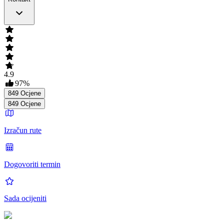
4.9
97
%
849
Ocjene
849
Ocjene
Izračun rute
Dogovoriti termin
Sada ocijeniti