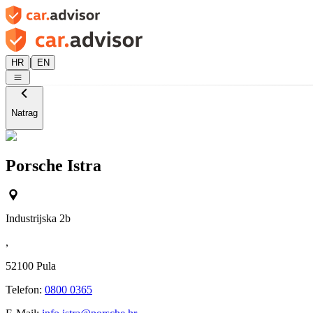
|
HR
EN
Natrag
Porsche Istra
Industrijska 2b
,
52100
Pula
Telefon:
0800 0365