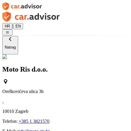
|
HR
EN
Natrag
Moto Ris d.o.o.
Oreškovićeva ulica 3b
,
10010
Zagreb
Telefon:
+385 1 3821570