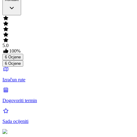
5.0
100
%
6
Ocjene
6
Ocjene
Izračun rute
Dogovoriti termin
Sada ocijeniti