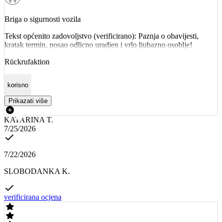
Briga o sigurnosti vozila
Tekst općenito zadovoljstvo (verificirano): Paznja o obavijesti,
kratak termin, posao odlicno uradjen i vrlo ljubazno osoblje!
Rückrufaktion
korisno
Prikazati više
KATARINA T.
7/25/2026
7/22/2026
SLOBODANKA K.
verificirana ocjena