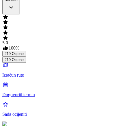
5.0
100
%
219
Ocjene
219
Ocjene
Izračun rute
Dogovoriti termin
Sada ocijeniti