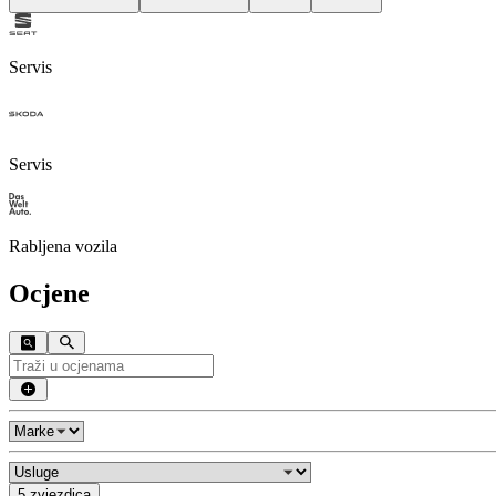
Servis
Servis
Rabljena vozila
Ocjene
5 zvjezdica