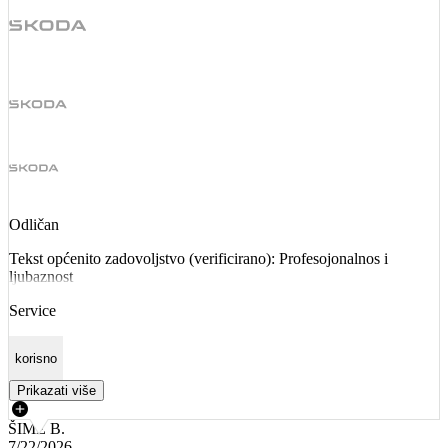
Odličan
Tekst općenito zadovoljstvo (verificirano): Profesojonalnos i
ljubaznost
Service
korisno
Prikazati više
ŠIME B.
7/22/2026