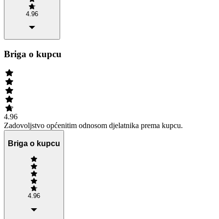
4.96
Briga o kupcu
4.96
Zadovoljstvo općenitim odnosom djelatnika prema kupcu.
Briga o kupcu
4.96