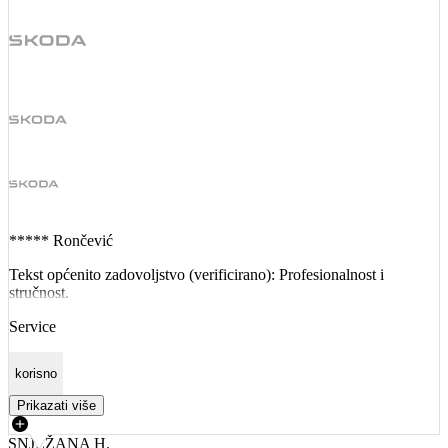
***** Rončević
Tekst općenito zadovoljstvo (verificirano): Profesionalnost i
stručnost.
Service
korisno
Prikazati više
SNJEŽANA H.