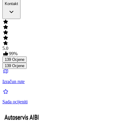
Kontakt
5.0
99
%
139
Ocjene
139
Ocjene
Izračun rute
Sada ocijeniti