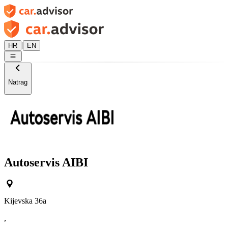
|
HR
EN
Natrag
Autoservis AIBI
Kijevska 36a
,