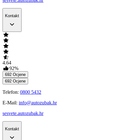
sesvete.autozubak.hr
Kontakt
4.64
92
%
692
Ocjene
692
Ocjene
Telefon:
0800 5432
E-Mail:
info@autozubak.hr
sesvete.autozubak.hr
Kontakt