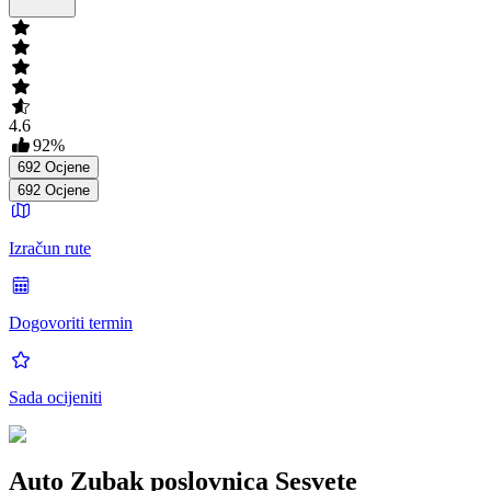
4.6
92
%
692
Ocjene
692
Ocjene
Izračun rute
Dogovoriti termin
Sada ocijeniti
Auto Zubak poslovnica Sesvete