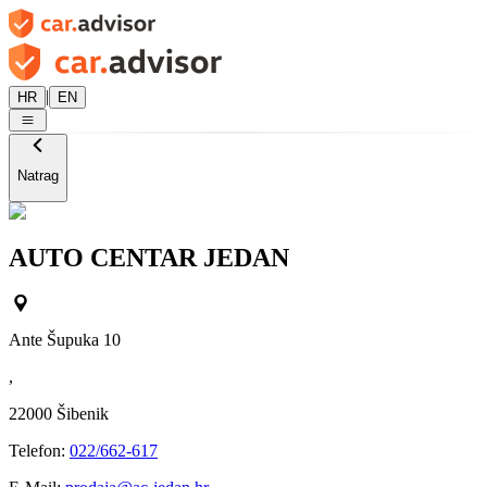
|
HR
EN
Natrag
AUTO CENTAR JEDAN
Ante Šupuka 10
,
22000
Šibenik
Telefon:
022/662-617