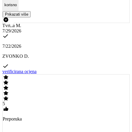
korisno
Prikazati više
Tvrtka M.
7/29/2026
7/22/2026
ZVONKO D.
verificirana ocjena
5
Preporuka