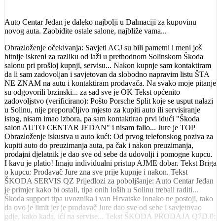
Auto Centar Jedan je daleko najbolji u Dalmaciji za kupovinu
novog auta. Zaobiđite ostale salone, najbliže vama...
Obrazloženje očekivanja: Savjeti ACJ su bili pametni i meni još
bitnije iskreni za razliku od laži u prethodnom Solinskom Škoda
salonu pri prošloj kupnji, servisu... Nakon kupnje sam kontaktiram
da li sam zadovoljan i savjetovan da slobodno napravim listu ŠTA
NE ZNAM na autu i kontaktiram prodavača. Na svako moje pitanje
su odgovorili brzinski... za sad sve je OK Tekst općenito
zadovoljstvo (verificirano): Pošto Porsche Split koje se usput nalazi
u Solinu, nije preporučljivo mjesto za kupiti auto ili servisiranje
istog, nisam imao izbora, pa sam kontaktirao prvi idući "Škoda
salon AUTO CENTAR JEDAN" i nisam falio... Jure je TOP
Obrazloženje iskustva u auto kući: Od prvog telefonskog poziva za
kupiti auto do preuzimanja auta, pa čak i nakon preuzimanja,
prodajni djelatnik je dao sve od sebe da udovolji i pomogne kupcu.
I kavu je platio! Imaju individualni pristup AJME dobar. Tekst Briga
o kupcu: Prodavač Jure zna sve prije kupnje i nakon. Tekst
ŠKODA SERVIS QZ Prijedlozi za poboljšanje: Auto Centar Jedan
je primjer kako bi ostali, tipa onih loših u Solinu trebali raditi...
Škoda support tipa uvoznika i van Hrvatske ionako ne postoji, tako
da ovo je limit jer je prodavač Jure dao sve od sebe i savjetovao
gdje, kako kada, ići na servise... Tekst ŠKODA PRODAJA Q7D.0: