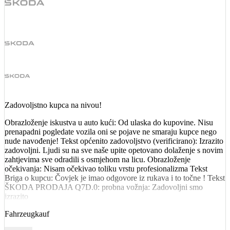
Zadovoljstno kupca na nivou!
Obrazloženje iskustva u auto kući: Od ulaska do kupovine. Nisu
prenapadni pogledate vozila oni se pojave ne smaraju kupce nego
nude navođenje! Tekst općenito zadovoljstvo (verificirano): Izrazito
zadovoljni. Ljudi su na sve naše upite opetovano dolaženje s novim
zahtjevima sve odradili s osmjehom na licu. Obrazloženje
očekivanja: Nisam očekivao toliku vrstu profesionalizma Tekst
Briga o kupcu: Čovjek je imao odgovore iz rukava i to točne ! Tekst
ŠKODA PRODAJA Q7D.0: probna vožnja: Zadovoljni smo
izrazito
Fahrzeugkauf