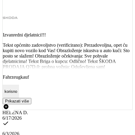
Izvanredni djelatnici!!!
Tekst općenito zadovoljstvo (verificirano): Prezadovoljna, opet ću
kupiti novo vozilo kod Vas! Obrazloženje iskustva u auto kući: Sto
posto se slažem! Obrazloženje očekivanja: Sve pohvale
djelatnicima! Tekst Briga o kupcu: Odlično! Tekst ŠKODA
PRODAJA Q7D.0: probna vožnja: Oduševljena sam!
Fahrzeugkauf
korisno
Prikazati više
HELENA D.
6/17/2026
6/3/2026