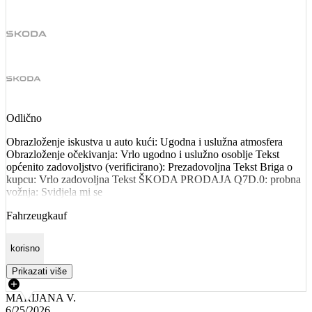
Odlično
Obrazloženje iskustva u auto kući: Ugodna i uslužna atmosfera
Obrazloženje očekivanja: Vrlo ugodno i uslužno osoblje Tekst
općenito zadovoljstvo (verificirano): Prezadovoljna Tekst Briga o
kupcu: Vrlo zadovoljna Tekst ŠKODA PRODAJA Q7D.0: probna
vožnja: Svidjela mi se
Fahrzeugkauf
korisno
Prikazati više
MARIJANA V.
6/25/2026