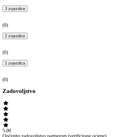
3 zvjezdice
(
0
)
2 zvjezdice
(
0
)
1 zvjezdica
(
0
)
Zadovoljstvo
5.00
Općenito zadovoljstvo partnerom (verificirane ocjene).