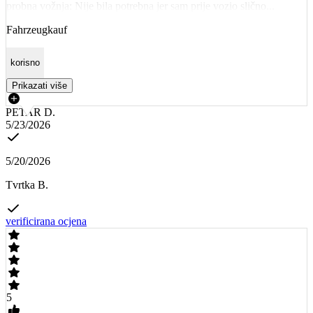
probna vožnja: Nije bila potrebna jer sam prije vozio slično...
Fahrzeugkauf
korisno
Prikazati više
PETAR D.
5/23/2026
5/20/2026
Tvrtka B.
verificirana ocjena
5