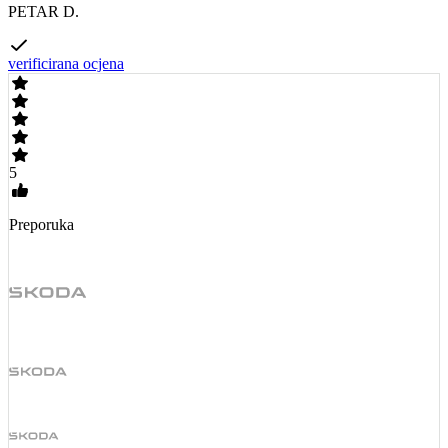
PETAR D.
verificirana ocjena
5
Preporuka