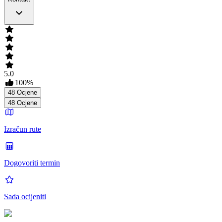
5.0
100
%
48
Ocjene
48
Ocjene
Izračun rute
Dogovoriti termin
Sada ocijeniti