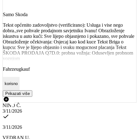
Samo Skoda
Tekst općenito zadovoljstvo (verificirano): Usluga i vise nego
dobra.,sve pohvale prodajnom savjetniku Ivanu! Obrazloženje
iskustva u auto kući: Sve lijepo objasnjeno i pokazano, sve pohvale
Obrazloženje očekivanja: Osjecaj kao kod kuce Tekst Briga o
kupcu: Sve je lijepo objasnio i svaku mogucnost placanja Tekst
ŠKODA PRODAJA Q7D.0: probna vožnja: Odusevljen probnom
voznjom
Fahrzeugkauf
korisno
Prikazati više
NINO Č.
3/11/2026
3/11/2026
VEDRAN U.