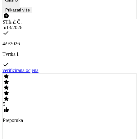
korisno
Prikazati više
STIPE Č.
5/13/2026
4/9/2026
Tvrtka I.
verificirana ocjena
5
Preporuka