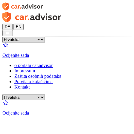
|
DE
EN
Ocijenite sada
o portalu car.advisor
Impressum
Zaštita osobnih podataka
Pravila o kolačićima
Kontakt
Ocijenite sada