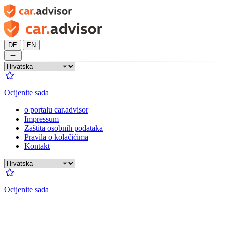
|
DE
EN
Ocijenite sada
o portalu car.advisor
Impressum
Zaštita osobnih podataka
Pravila o kolačićima
Kontakt
Ocijenite sada