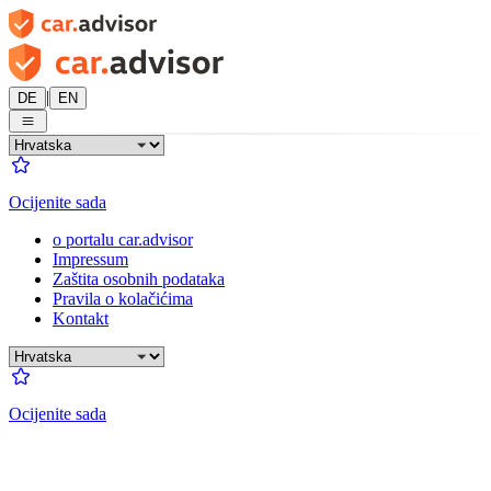
|
DE
EN
Ocijenite sada
o portalu car.advisor
Impressum
Zaštita osobnih podataka
Pravila o kolačićima
Kontakt
Ocijenite sada