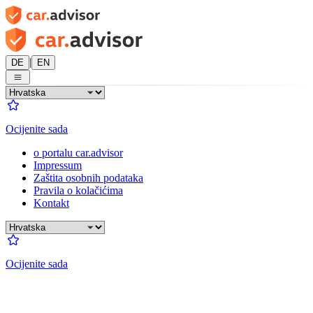
|
DE
EN
Ocijenite sada
o portalu car.advisor
Impressum
Zaštita osobnih podataka
Pravila o kolačićima
Kontakt
Ocijenite sada