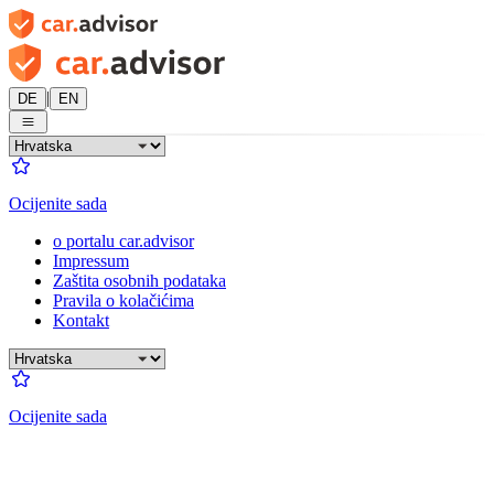
|
DE
EN
Ocijenite sada
o portalu car.advisor
Impressum
Zaštita osobnih podataka
Pravila o kolačićima
Kontakt
Ocijenite sada