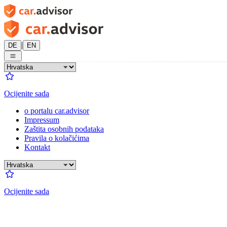
|
DE
EN
Ocijenite sada
o portalu car.advisor
Impressum
Zaštita osobnih podataka
Pravila o kolačićima
Kontakt
Ocijenite sada