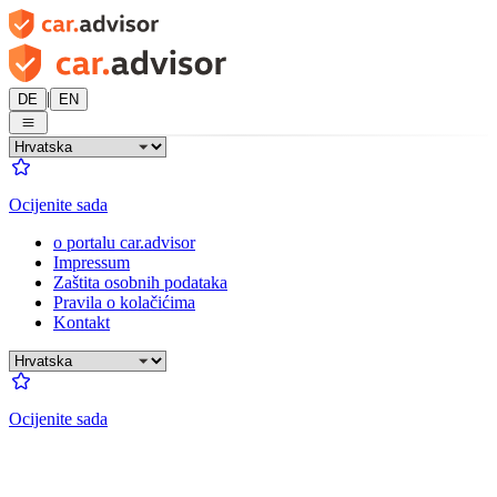
|
DE
EN
Ocijenite sada
o portalu car.advisor
Impressum
Zaštita osobnih podataka
Pravila o kolačićima
Kontakt
Ocijenite sada