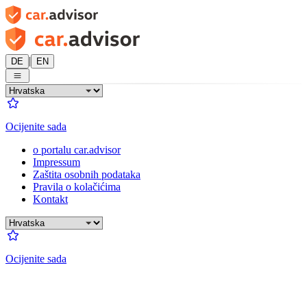
|
DE
EN
Ocijenite sada
o portalu car.advisor
Impressum
Zaštita osobnih podataka
Pravila o kolačićima
Kontakt
Ocijenite sada