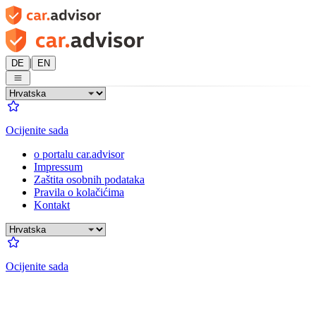
|
DE
EN
Ocijenite sada
o portalu car.advisor
Impressum
Zaštita osobnih podataka
Pravila o kolačićima
Kontakt
Ocijenite sada