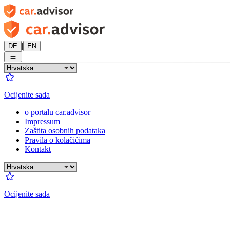
|
DE
EN
Ocijenite sada
o portalu car.advisor
Impressum
Zaštita osobnih podataka
Pravila o kolačićima
Kontakt
Ocijenite sada